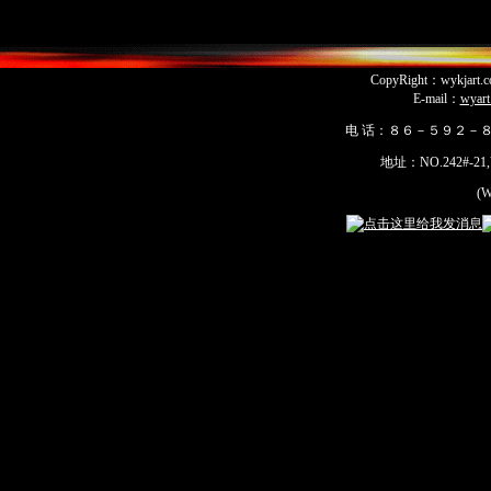
CopyRight：wykja
E-mail：
wyar
电 话：８６－５９２－
地址：NO.242#-21,Yua
(Wu