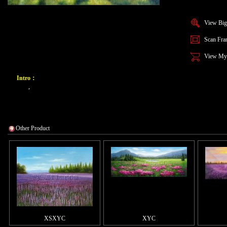
View Big
Scan Fra
View My
Intro：
,
Other Product
XSXYC
XYC