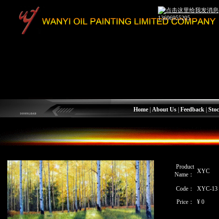
13696955205
Home
|
About Us
|
Feedback
|
Stoc
Product
XYC
Name：
Code：
XYC-13
Price：
¥ 0