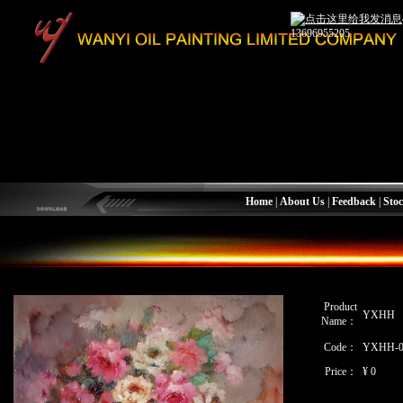
13696955205
Home
|
About Us
|
Feedback
|
Stoc
Product
YXHH
Name：
Code：
YXHH-0
Price：
¥ 0