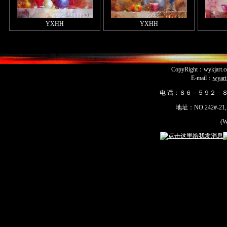
YXHH
YXHH
CopyRight：wykja
E-mail：
wyar
电 话：８６－５９２－
地址：NO.242#-21,Yua
(Wu