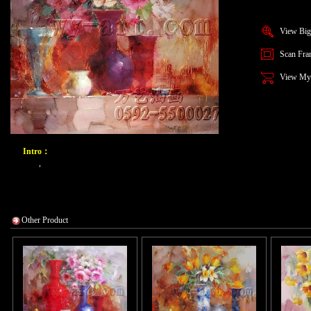
View Big
Scan Fra
View My
Intro：
,
Other Product